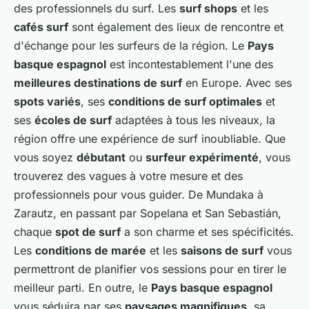
des professionnels du surf. Les
surf shops
et les
cafés surf
sont également des lieux de rencontre et
d'échange pour les surfeurs de la région. Le
Pays
basque espagnol
est incontestablement l'une des
meilleures destinations de surf
en Europe. Avec ses
spots variés
, ses
conditions de surf optimales
et
ses
écoles de surf
adaptées à tous les niveaux, la
région offre une expérience de surf inoubliable. Que
vous soyez
débutant
ou
surfeur expérimenté
, vous
trouverez des vagues à votre mesure et des
professionnels pour vous guider. De Mundaka à
Zarautz, en passant par Sopelana et San Sebastián,
chaque
spot de surf
a son charme et ses spécificités.
Les
conditions de marée
et les
saisons de surf
vous
permettront de planifier vos sessions pour en tirer le
meilleur parti. En outre, le
Pays basque espagnol
vous séduira par ses
paysages magnifiques
, sa