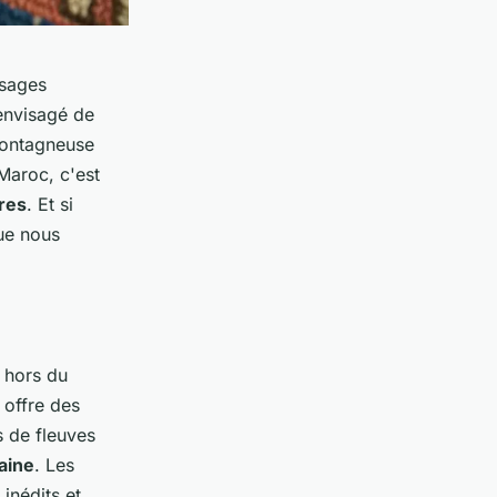
ysages
 envisagé de
montagneuse
 Maroc, c'est
res
. Et si
que nous
e hors du
 offre des
s de fleuves
aine
. Les
inédits et