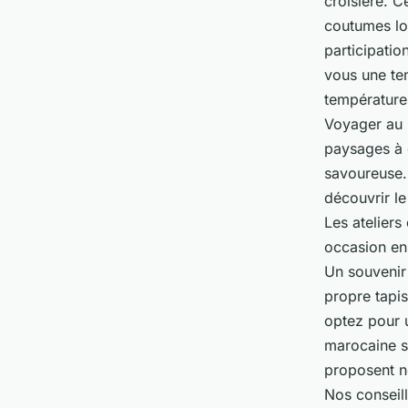
croisière. C
coutumes loc
participatio
vous une te
températures
Voyager au 
paysages à 
savoureuse. 
découvrir le
Les ateliers
occasion en 
Un souvenir
propre tapis
optez pour 
marocaine s
proposent no
Nos conseill