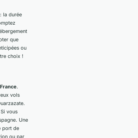
: la durée
comptez
'hébergement
noter que
nticipées ou
tre choix !
France
.
reux vols
Ouarzazate.
 Si vous
Espagne. Une
 port de
vion ou par