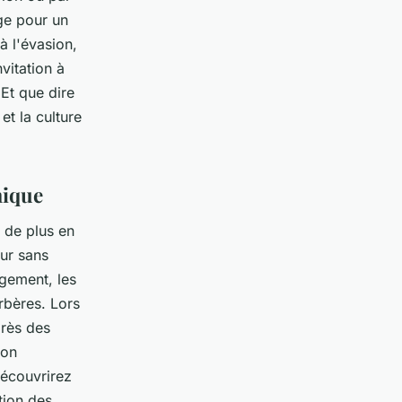
age pour un
à l'évasion,
vitation à
Et que dire
et la culture
mique
t de plus en
ur sans
rgement, les
erbères. Lors
près des
ion
découvrirez
tion des