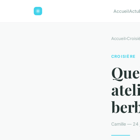
Accueil
Actu
Accueil
›
Croisi
CROISIÈRE
Quel
atel
ber
Camille — 24 