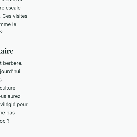
re escale
. Ces visites
comme le
?
naire
rt berbère.
ujourd'hui
s
culture
vous aurez
vilégié pour
 ne pas
oc ?