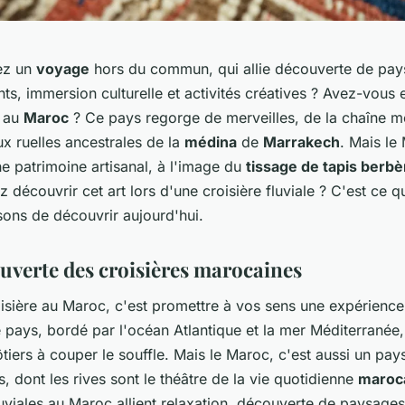
ez un
voyage
hors du commun, qui allie découverte de pa
ts, immersion culturelle et activités créatives ? Avez-vous
e au
Maroc
? Ce pays regorge de merveilles, de la chaîne 
x ruelles ancestrales de la
médina
de
Marrakech
. Mais le
he patrimoine artisanal, à l'image du
tissage de tapis berbè
 découvrir cet art lors d'une croisière fluviale ? C'est ce 
ons de découvrir aujourd'hui.
ouverte des croisières marocaines
oisière au Maroc, c'est promettre à vos sens une expérienc
pays, bordé par l'océan Atlantique et la mer Méditerranée,
iers à couper le souffle. Mais le Maroc, c'est aussi un pay
es, dont les rives sont le théâtre de la vie quotidienne
maroc
luviales au Maroc allient relaxation, découverte de paysages 