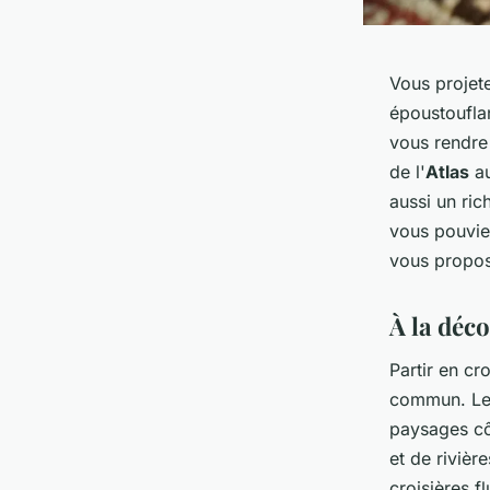
Vous projet
époustouflan
vous rendr
de l'
Atlas
au
aussi un ric
vous pouviez
vous propos
À la déc
Partir en cr
commun. Le 
paysages côt
et de rivièr
croisières f