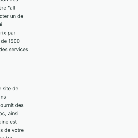
re "all
cter un de
i
rix par
r de 1500
 des services
 site de
ons
ournit des
oc, ainsi
ine est
rs de votre