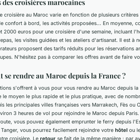
s des croisières marocaines
 croisière au Maroc varie en fonction de plusieurs critères 
le confort à bord, les activités proposées... En moyenne, 
et 2000 euros pour une croisière d'une semaine, incluant l
 repas, les visites guidées et les ateliers d'artisanat. Il est à 
rateurs proposent des tarifs réduits pour les réservations a
upes. N'hésitez pas à comparer les offres avant de faire vo
se rendre au Maroc depuis la France ?
ptions s'offrent à vous pour vous rendre au Maroc depuis la
e le moyen le plus rapide et le plus pratique, avec de nomb
is les principales villes françaises vers Marrakech, Fès ou 
iron 3 heures de vol pour rejoindre le Maroc depuis Paris.
 route, vous pouvez également emprunter le ferry depuis l'
à Tanger, vous pourrez facilement rejoindre votre
hôtel
ou le
tre croisière. Le
retour
se fait de la même manière : par a