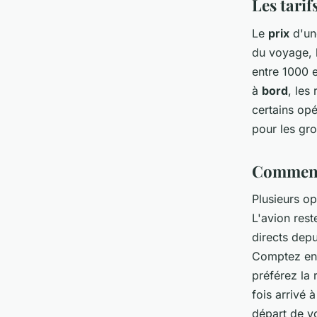
Les tarif
Le
prix
d'une
du voyage, 
entre 1000 
à
bord
, les
certains opé
pour les gro
Comment 
Plusieurs o
L'avion rest
directs depu
Comptez env
préférez la
fois arrivé 
départ de vo