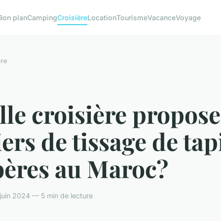
Bon plan
Camping
Croisière
Location
Tourisme
Vacance
Voyage
ère
le croisière propose
iers de tissage de tap
bères au Maroc?
juin 2024 — 5 min de lecture