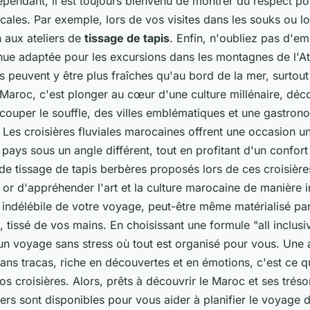
ependant, il est toujours bienvenu de montrer du respect po
ales. Par exemple, lors de vos visites dans les souks ou lo
n aux ateliers de
tissage de tapis
. Enfin, n'oubliez pas d'e
nue adaptée pour les excursions dans les montagnes de l'At
 peuvent y être plus fraîches qu'au bord de la mer, surtout
Maroc, c'est plonger au cœur d'une culture millénaire, déc
couper le souffle, des villes emblématiques et une gastron
Les croisières fluviales marocaines offrent une occasion u
 pays sous un angle différent, tout en profitant d'un confort
 de tissage de tapis berbères proposés lors de ces croisière
or d'appréhender l'art et la culture marocaine de manière i
 indélébile de votre voyage, peut-être même matérialisé par
, tissé de vos mains. En choisissant une formule "all inclusi
un voyage sans stress où tout est organisé pour vous. Une 
ans tracas, riche en découvertes et en émotions, c'est ce 
s croisières. Alors, prêts à découvrir le Maroc et ses trés
ers sont disponibles pour vous aider à planifier le voyage 