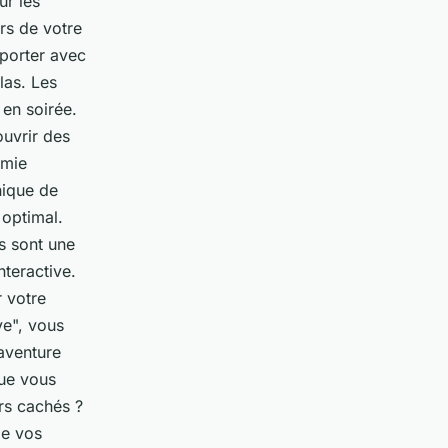
ur les
rs de votre
mporter avec
las. Les
 en soirée.
ouvrir des
omie
nique de
 optimal.
s sont une
nteractive.
 votre
ve", vous
aventure
que vous
ors cachés ?
de vos