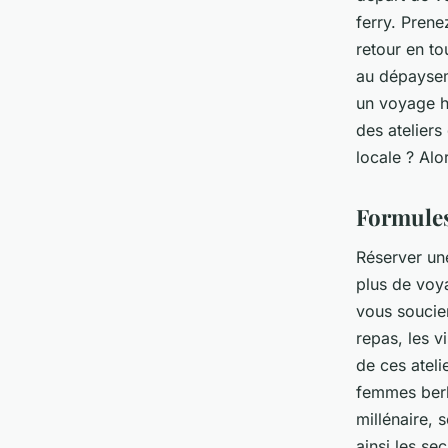
ferry. Prene
retour en to
au dépayseme
un voyage h
des ateliers
locale ? Al
Formules
Réserver une
plus de voy
vous soucier
repas, les v
de ces ateli
femmes berbè
millénaire, 
ainsi les se