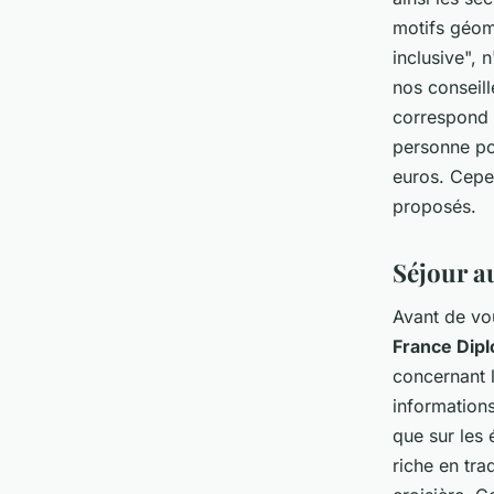
motifs géomé
inclusive", 
nos conseill
correspond l
personne pou
euros. Cepen
proposés.
Séjour au
Avant de vo
France Dipl
concernant l
informations
que sur les
riche en tra