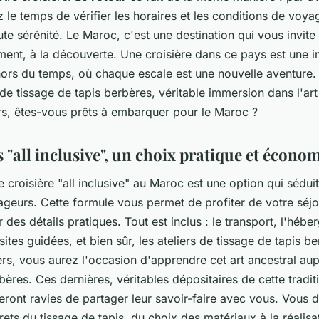
z le temps de vérifier les horaires et les conditions de voy
ute sérénité. Le Maroc, c'est une destination qui vous invite 
nt, à la découverte. Une croisière dans ce pays est une in
ors du temps, où chaque escale est une nouvelle aventure. 
 de tissage de tapis berbères, véritable immersion dans l'art 
ors, êtes-vous prêts à embarquer pour le Maroc ?
 "all inclusive", un choix pratique et écono
 croisière "all inclusive" au Maroc est une option qui sédui
ageurs. Cette formule vous permet de profiter de votre séjo
 des détails pratiques. Tout est inclus : le transport, l'hébe
isites guidées, et bien sûr, les ateliers de tissage de tapis b
ers, vous aurez l'occasion d'apprendre cet art ancestral au
res. Ces dernières, véritables dépositaires de cette tradit
seront ravies de partager leur savoir-faire avec vous. Vous 
crets du tissage de tapis, du choix des matériaux à la réalisa